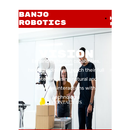
BANJO
Home
ROBOTICS
Page
VISION
Enhancing human capabilities,
helping individuals reach their full
potential, using natural and
intuitive interactions with
technology.
CONTACT US